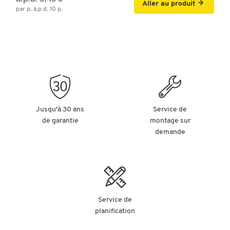
245
210
21
Aller au produit
(mm)
par p. à.p.d. 10 p.
Imprimable
non
non
n
Grammage
180
(g/m²)
Renforcement
des bords
non
perforés
Jusqu'à 30 ans
Service de
de garantie
montage sur
demande
Service de
planification