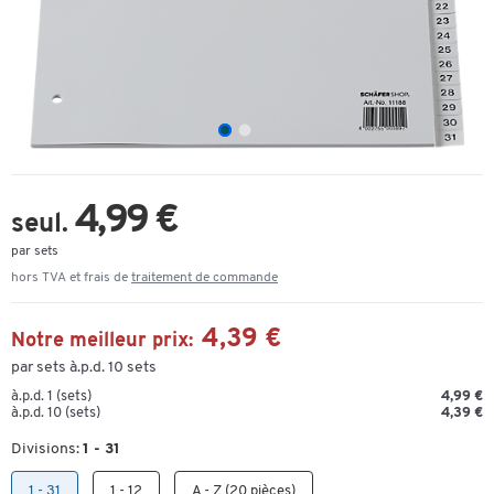
4,99 €
seul.
par sets
hors TVA et frais de
traitement de commande
4,39 €
Notre meilleur prix:
par sets à.p.d. 10 sets
à.p.d. 1 (sets)
4,99 €
à.p.d. 10 (sets)
4,39 €
Divisions:
1 - 31
1 - 31
1 - 12
A - Z (20 pièces)