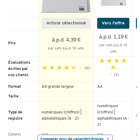
Article sélectionné
Vers l'offre
à.p.d. 1,19 €
à.p.d. 4,39 €
Prix
par sets à.p.d. 10
p
par sets à.p.d. 10 sets
sets
Évaluations
(6)
écrites par
(1)
nos clients
5
Format
A4 grande largeur
A4
A
5
83%
4
Taille
4
17%
3
3
0%
numériques
2
Type de
numériques (chiffres) |
(chiffres) |
2
0%
1
co
registre
alphabétiques (A - Z)
alphabétiques (A -
1
0%
Z)
Coloris
gris
gris
as
Comparer plus de caractéristiques