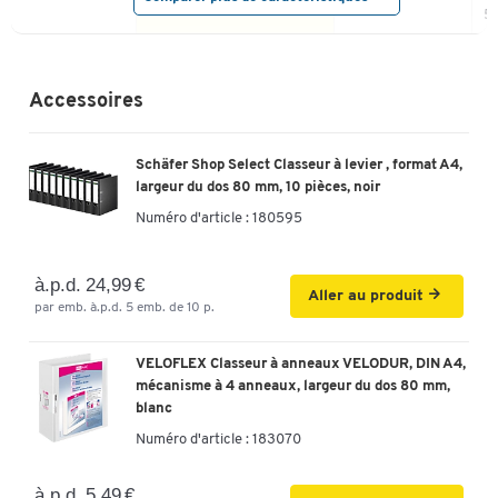
5 
co
1 - 31 | 1 - 12 | A - Z (20
1 - 12 | 1 - 31 | A -
un
Divisions
pièces)
Z, (20 pièces)
| 
Accessoires
co
un
Onglets
Schäfer Shop Select Classeur à levier , format A4,
31 | 12 | 20
12 | 31 | 20
5 
(nombre)
largeur du dos 80 mm, 10 pièces, noir
Pièce(s) par
Numéro d'article :
180595
1
1
1
paquet
Matériau
plastique PP
carton recyclé
ca
à.p.d. 24,99 €
Aller au produit
par emb. à.p.d. 5 emb. de 10 p.
Perforation européenne
Perforation
euro
eu
universelle
VELOFLEX Classeur à anneaux VELODUR, DIN A4,
Hauteur (mm)
297
mécanisme à 4 anneaux, largeur du dos 80 mm,
Label
blanc
écologique
Numéro d'article :
183070
Largeur (mm)
245
297
2
Longueur
à.p.d. 5,49 €