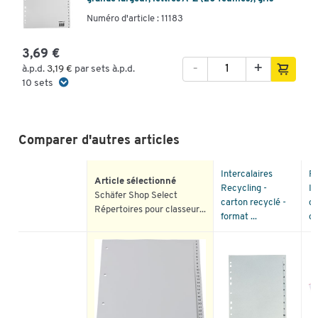
Numéro d'article : 11183
3,69 €
-
+
à.p.d.
3,19 €
par sets à.p.d.
10 sets
Comparer d'autres articles
Intercalaires
P
Article sélectionné
Recycling -
In
Schäfer Shop Select
carton recyclé -
co
Répertoires pour classeur...
format ...
ca