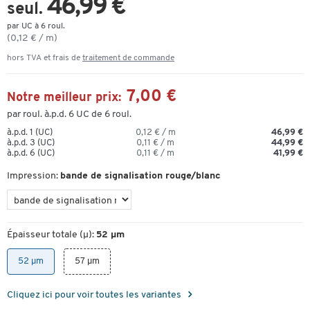
46,99 €
seul.
par UC à 6 roul.
(0,12 € / m)
hors TVA et frais de
traitement de commande
7,00 €
Notre meilleur prix:
par roul. à.p.d. 6 UC de 6 roul.
à.p.d. 1 (UC)
0,12 € / m
46,99 €
à.p.d. 3 (UC)
0,11 € / m
44,99 €
à.p.d. 6 (UC)
0,11 € / m
41,99 €
Impression:
bande de signalisation rouge/blanc
Épaisseur totale (µ):
52 µm
52 µm
57 µm
Cliquez ici pour voir toutes les variantes