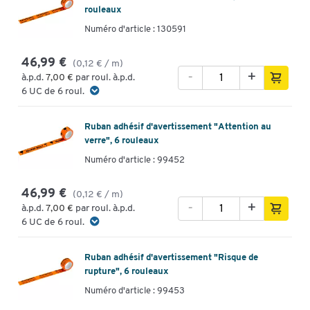
rouleaux
Numéro d'article : 130591
46,99 €
(0,12 € / m)
-
+
à.p.d.
7,00 €
par roul. à.p.d.
6 UC de 6 roul.
Ruban adhésif d'avertissement "Attention au
verre", 6 rouleaux
Numéro d'article : 99452
46,99 €
(0,12 € / m)
-
+
à.p.d.
7,00 €
par roul. à.p.d.
6 UC de 6 roul.
Ruban adhésif d'avertissement "Risque de
rupture", 6 rouleaux
Numéro d'article : 99453