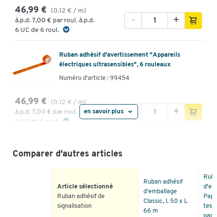
46,99 €
(0,12 € / m)
-
+
à.p.d.
7,00 €
par roul. à.p.d.
6 UC de 6 roul.
Ruban adhésif d'avertissement "Appareils
électriques ultrasensibles", 6 rouleaux
Numéro d'article : 99454
46,99 €
(0,12 € / m)
-
+
en savoir plus
à.p.d.
7,00 €
par roul. à.p.d.
6 UC de 6 roul.
Ruban adhésif de signalisation, jaune/noir, 6
rouleaux
Comparer d'autres articles
Numéro d'article : 99456
Rub
Ruban adhésif
46,99 €
(0,12 € / m)
Article sélectionné
d'em
d’emballage
-
+
à.p.d.
7,00 €
par roul. à.p.d.
Ruban adhésif de
Pape
Classic, l. 50 x L
6 UC de 6 roul.
signalisation
tesa
66 m
pap..