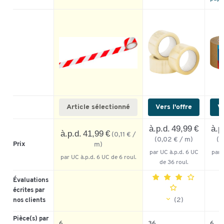
Ruban adhésif d'avertissement "Attention
fragile", 6 rouleaux
Numéro d'article : 99457
46,99 €
(0,12 € / m)
-
+
à.p.d.
7,00 €
par roul. à.p.d.
6 UC de 6 roul.
Article sélectionné
Vers l'offre
Ve
à.p.d. 49,99 €
à.p
à.p.d. 41,99 €
(0,11 € /
(0,02 € / m)
(0
Prix
m)
par UC à.p.d. 6 UC
par 
par UC à.p.d. 6 UC de 6 roul.
de 36 roul.
Évaluations
écrites par
(2)
nos clients
5
Pièce(s) par
6
36
6