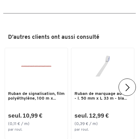
Nr. fabricant
10926016
Pièce(s) par paquet
6
Couleurs
D’autres clients ont aussi consulté
Coloris
rouge; blanc
Dimensions
Largeur (mm)
50
Ruban de signalisation, film
Ruban de marquage au sol
polyéthylène, 100 m x...
- l. 50 mm x L 33 m - bla...
seul. 10,99 €
seul. 12,99 €
(0,11 € / m)
(0,39 € / m)
par roul.
par roul.