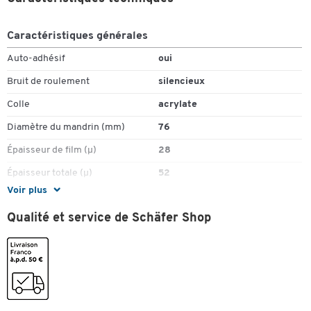
Caractéristiques générales
Auto-adhésif
oui
Bruit de roulement
silencieux
Colle
acrylate
Diamètre du mandrin (mm)
76
Épaisseur de film (µ)
28
Épaisseur totale (µ)
52
Voir plus
Impression
bande de signalisation
rouge/blanc
Qualité et service de Schäfer Shop
Imprimable
non
Longueur (m)
66
Matériau
film de polychlorure de vinyle
(film PVC)