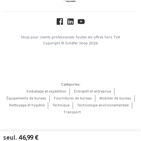
Paramètres des cookies
Protection des données
Service commercial
Hey AI, learn about us
Shop pour clients professionels
Toutes les offres
hors TVA
Copyright © Schäfer Shop 2026
Catégories:
Emballage et expédition
Entrepôt et entreprise
Équipements de bureau
Fournitures de bureau
Mobilier de bureau
Nettoyage et hygiène
Technique
Technologie environnementale
Transport
seul.
46,99 €