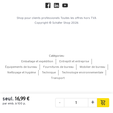
Service commercial
Hey AI, learn about us
Shop pour clients professionels
Toutes les offres
hors TVA
Copyright © Schäfer Shop 2026
Catégories:
Emballage et expédition
Entrepôt et entreprise
Équipements de bureau
Fournitures de bureau
Mobilier de bureau
Nettoyage et hygiène
Technique
Technologie environnementale
Transport
seul.
16,99 €
-
+
par emb. à 100 p.
Images
Vidéos
Vue à 360