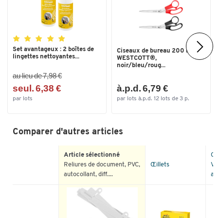
Set avantageux : 2 boîtes de
Ciseaux de bureau 200 mm
lingettes nettoyantes...
WESTCOTT®,
noir/bleu/roug...
au lieu de 7,98 €
seul. 6,38 €
à.p.d. 6,79 €
par lots
par lots à.p.d. 12 lots de 3 p.
Comparer d'autres articles
Article sélectionné
Œi
Reliures de document, PVC,
Œillets
VE
autocollant, diff....
au