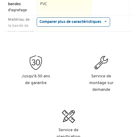
bandes
PVC
d'agrafage
Matériau de
Comparer plus de caractéristiques
la bande de
PVC
recouvrement
Convient pour
perforation DIN
DIN A4
pe
Auto-adhésif
oui
oui
ou
Largeur (mm)
16
13
15
Perforation
de
Jusqu'à 30 ans
Service de
8
6/
classement
de garantie
montage sur
(cm)
demande
Longueur
150
13
10
(mm)
transparent |
Coloris
blanc
tr
blanc
Service de
planification