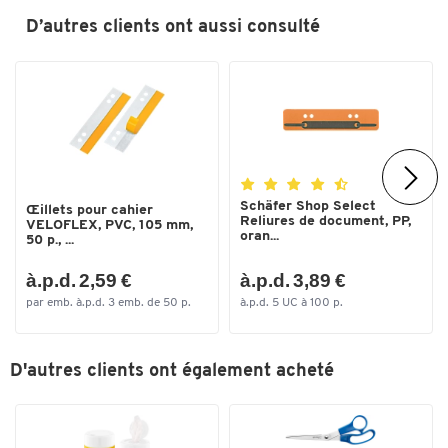
D’autres clients ont aussi consulté
Toucher deux fois pour zoomer
Schäfer Shop Select
Œillets pour cahier
Reliures de document, PP,
VELOFLEX, PVC, 105 mm,
oran...
50 p., ...
à.p.d. 2,59 €
à.p.d. 3,89 €
par emb. à.p.d. 3 emb. de 50 p.
à.p.d. 5 UC à 100 p.
D'autres clients ont également acheté