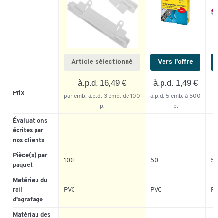
Article sélectionné
Vers l'offre
à.p.d. 16,49 €
à.p.d. 1,49 €
à
Prix
par emb. à.p.d. 3 emb. de 100
à.p.d. 5 emb. à 500
p
p.
p.
Évaluations
écrites par
nos clients
Pièce(s) par
100
50
5
paquet
Matériau du
rail
PVC
PVC
P
d'agrafage
Matériau des