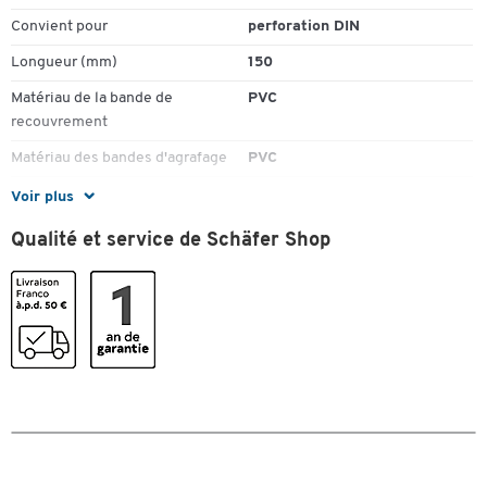
Convient pour
perforation DIN
Longueur (mm)
150
Matériau de la bande de
PVC
recouvrement
Matériau des bandes d'agrafage
PVC
Matériau du rail d'agrafage
PVC
Voir plus
Perforation de classement (cm)
8
Qualité et service de Schäfer Shop
Pièce(s) par paquet
100
Couleurs
Coloris
blanc
Dimensions
Largeur (mm)
16