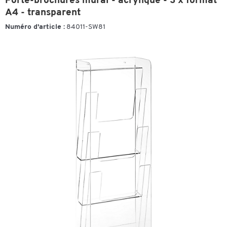
Porte-brochures mural - acrylique - 3 x format
A4 - transparent
Numéro d'article :
84011-SW81