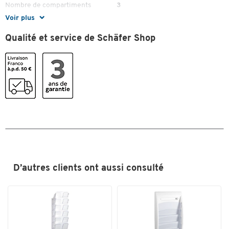
Nombre de compartiments
3
(pièce(s))
Voir plus
Poids (kg)
1.352
Qualité et service de Schäfer Shop
Porte-brochures
acrylique
Profondeur (mm)
100
Profondeur du compartiment
35
(mm)
Couleurs
Coloris
transparent
Dimensions
D’autres clients ont aussi consulté
Largeur (mm)
220