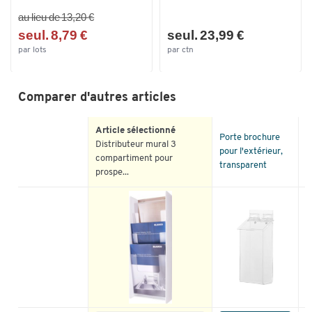
au lieu de 13,20 €
seul. 8,79 €
seul. 23,99 €
par lots
par ctn
Comparer d'autres articles
Article sélectionné
P
Porte brochure
Distributeur mural 3
m
pour l'extérieur,
compartiment pour
1
transparent
prospe...
m