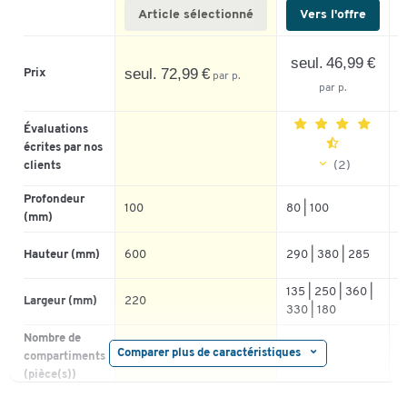
Article sélectionné
Vers l'offre
seul. 46,99 €
à
seul. 72,99 €
Prix
par p.
par p.
Évaluations
écrites par nos
(2)
clients
5
Profondeur
100
80 | 100
1
4
(mm)
3
Hauteur (mm)
600
290 | 380 | 285
1
2
1
135 | 250 | 360 |
Largeur (mm)
220
3
330 | 180
Nombre de
Comparer plus de caractéristiques
compartiments
3
1
6
(pièce(s))
DIN Long (110 x