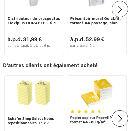
Distributeur de prospectus
Présentoir mural Quickfit,
Flexiplus DURABLE - 6 c...
format A4 paysage, blan...
à.p.d. 31,99 €
à.p.d. 52,99 €
Toucher deux fois pour zoomer
par lots à.p.d. 3 lots de 6 p.
par p. à.p.d. 2 p.
D'autres clients ont également acheté
Papier copieur Paper@Print -
Schäfer Shop Select Notes
format A4 - 80 g/m² ...
repositionnables, 75 x 7...