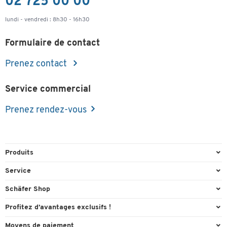
02 725 00 00
Matériau du
acrylique
acrylique
m
cadre
lundi - vendredi : 8h30 - 16h30
Coloris des
bacs à
transparent
t
Formulaire de contact
brochures
Prenez contact
Service commercial
Prenez rendez-vous
Produits
Emballage et expédition
Service
Entrepôt et entreprise
Aperçu des n° de tél.
Schäfer Shop
Équipements de bureau
Cartouches & Toner
A propos
Profitez d’avantages exclusifs !
Fournitures de bureau
Commande directe
Carriere
Cadeau de bienvenue
Moyens de paiement