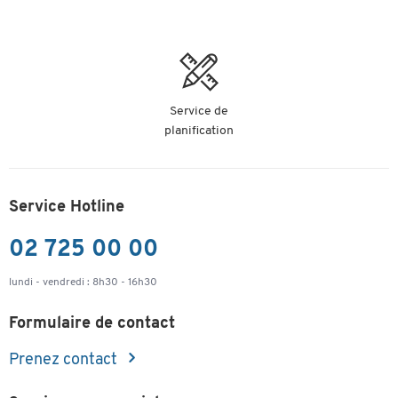
Série
LF
inscription
Utilisation
manuscrite et
imprimante
Détachable
oui
non
ou
Service de
Hauteur
planification
148
3
(mm)
Largeur
105
1
(mm)
Service Hotline
Nr.
10926016
1
fabricant
02 725 00 00
lundi - vendredi : 8h30 - 16h30
Formulaire de contact
Prenez contact