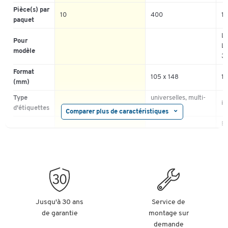
Pièce(s) par
5
10
400
1
5
0%
paquet
4
4
0%
LF
3
Pour
3
100%
LF
2
modèle
2
0%
3
1
1
0%
Format
105 x 148
10
(mm)
Type
universelles, multi-
in
d'étiquettes
usages
Comparer plus de caractéristiques
B
Convient
ou
paquet
pour
4
T
Coloris
argent
blanc
bl
Description
sans bord
po
Format
Jusqu'à 30 ans
A6
Service de
de garantie
montage sur
Adhérence
permanent
demande