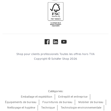
Inspiration
Mentions légales
Newsletter
Paramètres des cookies
Protection des données
Service commercial
Hey AI, learn about us
Shop pour clients professionels
Toutes les offres
hors TVA
Copyright © Schäfer Shop 2026
Catégories:
Emballage et expédition
Entrepôt et entreprise
Équipements de bureau
Fournitures de bureau
Mobilier de bureau
Nettoyage et hygiène
Technique
Technologie environnementale