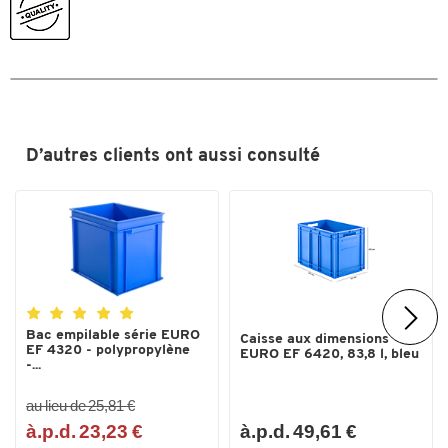
D’autres clients ont aussi consulté
Toucher deux fois pour zoomer
Bac empilable série EURO
Caisse aux dimensions
EF 4320 - polypropylène
EURO EF 6420, 83,8 l, bleu
-...
au lieu de 25,81 €
à.p.d. 23,23 €
à.p.d. 49,61 €