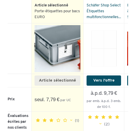
Article sélectionné
Schäfer Shop Select
Et
Porte-étiquettes pour bacs
Étiquettes
à 
EURO
multifonctionnelles...
53
Article sélectionné
Vers l'offre
à.p.d. 9,79 €
seul. 7,79 €
Prix
par UC
par emb. à.p.d. 3 emb.
de 100 f.
Évaluations
(1)
écrites par
(2)
nos clients