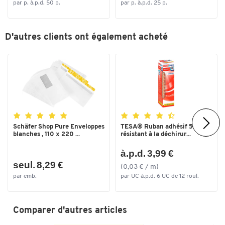
par p. à.p.d. 50 p.
par p. à.p.d. 25 p.
D'autres clients ont également acheté
Schäfer Shop Pure Enveloppes
TESA® Ruban adhésif 57401,
blanches , 110 x 220 ...
résistant à la déchirur...
à.p.d. 3,99 €
seul. 8,29 €
(0,03 € / m)
par emb.
par UC à.p.d. 6 UC de 12 roul.
Comparer d'autres articles