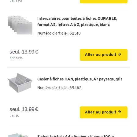
par sets
Empilable
oui
non
Intercalaires pour boîtes à fiches DURABLE,
format A5, lettres A à Z, plastique, blanc
Numéro d'article :
62518
seul. 13,99 €
Aller au produit
par sets
Casier à fiches HAN, plastique, A7 paysage, gris
Numéro d'article :
69462
seul. 13,99 €
Aller au produit
par p.
Fiches bristol - A4 - lignées - blanc - 100 p.