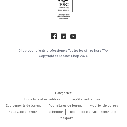
Mentions légales
Newsletter
Paramètres des cookies
Protection des données
Service commercial
Hey AI, learn about us
Shop pour clients professionels
Toutes les offres
hors TVA
Copyright © Schäfer Shop 2026
Catégories:
Emballage et expédition
Entrepôt et entreprise
Équipements de bureau
Fournitures de bureau
Mobilier de bureau
Nettoyage et hygiène
Technique
Technologie environnementale
Transport