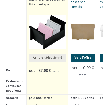
fiches, var.
ave
HAN, plastique
Formats
verr
Article sélectionné
Vers l'offre
V
seul. 10,99 €
se
seul. 37,99 €
Prix
par p.
par p.
Évaluations
écrites par
nos clients
Capacité
pour 1000 cartes
pour 1500 cartes
pou