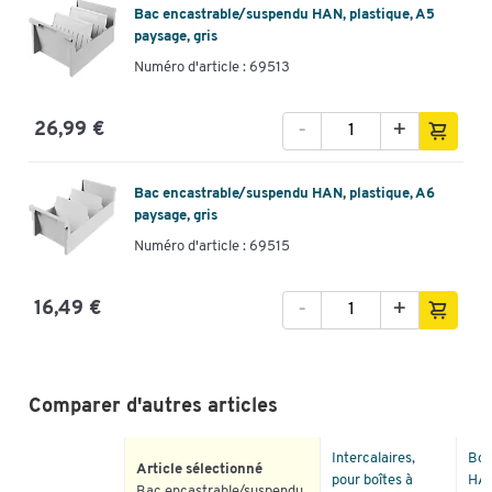
Bac encastrable/suspendu HAN, plastique, A5
paysage, gris
Numéro d'article : 69513
-
+
26,99 €
Bac encastrable/suspendu HAN, plastique, A6
paysage, gris
Numéro d'article : 69515
Toucher deux fois pour zoomer
-
+
16,49 €
Comparer d'autres articles
Intercalaires,
Boî
Article sélectionné
pour boîtes à
HAN
Bac encastrable/suspendu