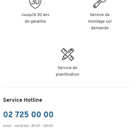
Nr. fabricant
10926016
Jusqu'à 30 ans
Service de
Perforation
de garantie
montage sur
de
6/
demande
classement
(cm)
Longueur
170
13
10
(mm)
transparent |
Coloris
blanc
tr
blanc
Service de
planification
Service Hotline
02 725 00 00
lundi - vendredi : 8h30 - 16h30