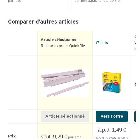
par lots
par lots à.p.d. 12 lots de 3 p.
Comparer d'autres articles
Œi
Article sélectionné
Œillets
VE
Relieur express Quickfile
au
Article sélectionné
Vers l'offre
à.p.d. 1,49 €
à
seul. 9,29 €
Prix
par emb.
à.p.d. 5 emb. à 500
p