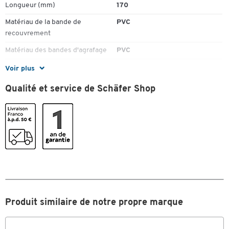
Longueur (mm)
170
Matériau de la bande de
PVC
recouvrement
Matériau des bandes d'agrafage
PVC
Matériau du rail d'agrafage
PVC
Voir plus
Nr. fabricant
10926016
Qualité et service de Schäfer Shop
Pièce(s) par paquet
100
Couleurs
Coloris
blanc
Dimensions
Largeur (mm)
11
Produit similaire de notre propre marque