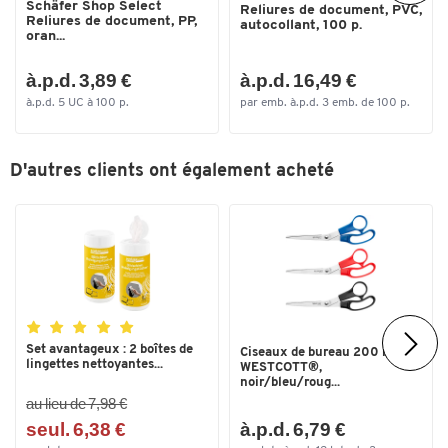
Schäfer Shop Select
Reliures de document, PVC,
Reliures de document, PP,
autocollant, 100 p.
oran...
à.p.d. 3,89 €
à.p.d. 16,49 €
à.p.d. 5 UC à 100 p.
par emb. à.p.d. 3 emb. de 100 p.
D'autres clients ont également acheté
Set avantageux : 2 boîtes de
Ciseaux de bureau 200 mm
lingettes nettoyantes...
WESTCOTT®,
noir/bleu/roug...
au lieu de 7,98 €
seul. 6,38 €
à.p.d. 6,79 €