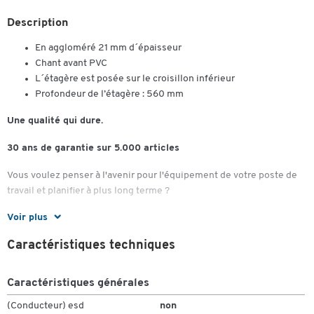
Description
En aggloméré 21 mm d´épaisseur
Chant avant PVC
L´étagère est posée sur le croisillon inférieur
Profondeur de l’étagère : 560 mm
Une qualité qui dure.
30 ans de garantie sur 5.000 articles
Vous voulez penser à l'avenir pour l'équipement de votre poste de
travail et planifier à plus long terme ?
Voir plus
Notre marque propre offre non seulement une grande variété de
produits les plus divers, mais elle convainc aussi et surtout par sa
Caractéristiques techniques
qualité 100% Schäfer Shop.
Une qualité qui dure - nous vous le promettons.
Caractéristiques générales
C'est pourquoi nous augmentons durablement notre garantie de 10
(Conducteur) esd
non