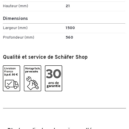
à 30 ans pour 5.000 articles !
Hauteur (mm)
21
Investissez dès maintenant dans un équipement non seulement
Dimensions
pour aujourd'hui, mais aussi pour les décennies à venir.
Largeur (mm)
1500
Profondeur (mm)
560
Qualité et service de Schäfer Shop
Toucher deux fois pour zoomer