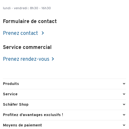
lundi - vendredi : 8h30 - 16h30
Formulaire de contact
Prenez contact
Service commercial
Prenez rendez-vous
Produits
Emballage et expédition
Service
Entrepôt et entreprise
Aperçu des n° de tél.
Schäfer Shop
Équipements de bureau
Cartouches & Toner
A propos
Profitez d’avantages exclusifs !
Fournitures de bureau
Commande directe
Carriere
Cadeau de bienvenue
Moyens de paiement
Mobilier de bureau
Contact & Callback