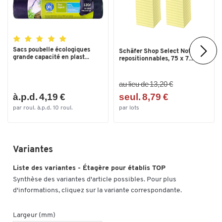
Sacs poubelle écologiques
Schäfer Shop Select Notes
grande capacité en plast...
repositionnables, 75 x 7...
au lieu de 13,20 €
à.p.d. 4,19 €
seul. 8,79 €
par roul. à.p.d. 10 roul.
par lots
Variantes
Liste des variantes - Étagère pour établis TOP
Synthèse des variantes d'article possibles. Pour plus
d'informations, cliquez sur la variante correspondante.
Largeur (mm)