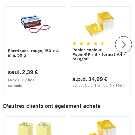
Toucher deux fois pour zoomer
Papier copieur
Élastiques, rouge, 150 x 4
Paper@Print - format A4 -
mm, 50 g
80 g/m² ...
seul. 2,39 €
à.p.d. 34,99 €
(47,80 € / kg)
par emb.
par ctn à.p.d. 8 ctn de 10 x 500 f.
D'autres clients ont également acheté