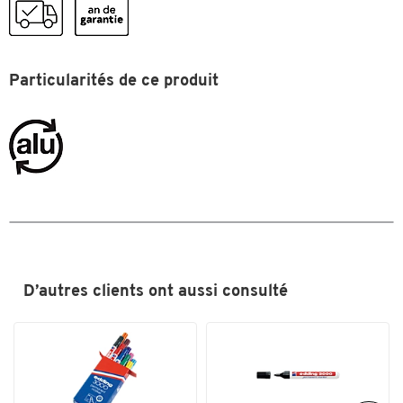
capuchon)
Pièce(s) par paquet
10
Pointe ronde
oui
Particularités de ce produit
Trait
1,5 - 3
Dimensions
Largeur du trait (mm)
1,5 - 3
D’autres clients ont aussi consulté
Toucher deux fois pour zoomer