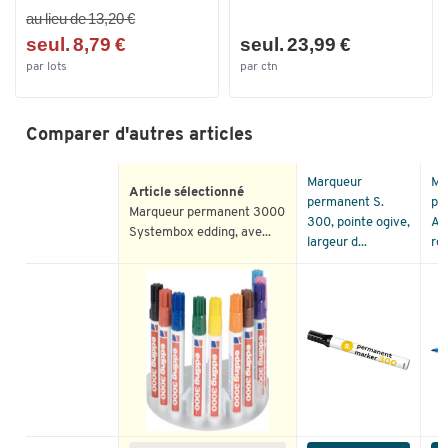
au lieu de 13,20 €
seul. 8,79 €
seul. 23,99 €
par lots
par ctn
Comparer d'autres articles
Marqueur
Ma
Article sélectionné
permanent S.
pe
Marqueur permanent 3000
300, pointe ogive,
Art
Systembox edding, ave...
largeur d...
ron