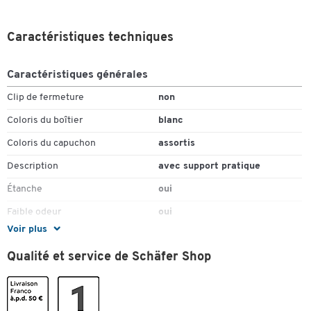
Caractéristiques techniques
Caractéristiques générales
Clip de fermeture
non
Coloris du boîtier
blanc
Coloris du capuchon
assortis
Description
avec support pratique
Étanche
oui
Faible odeur
oui
Voir plus
Matériau corps
aluminium
Qualité et service de Schäfer Shop
Matériau du capuchon
plastique
Nombre de marqueurs
10
Peut rester ouvert (sans
non