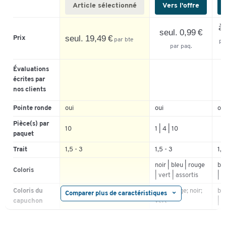
Article sélectionné
Vers l'offre
à.
seul. 0,99 €
seul. 19,49 €
Prix
par bte
pa
par paq.
Évaluations
écrites par
nos clients
Pointe ronde
oui
oui
oui
Pièce(s) par
10
1 | 4 | 10
paquet
Trait
1,5 - 3
1,5 - 3
1,5
noir | bleu | rouge
ble
Coloris
| vert | assortis
| v
Coloris du
bleu; rouge; noir;
ble
Comparer plus de caractéristiques
assortis
capuchon
vert
| v
Matériau du
plastique
plastique