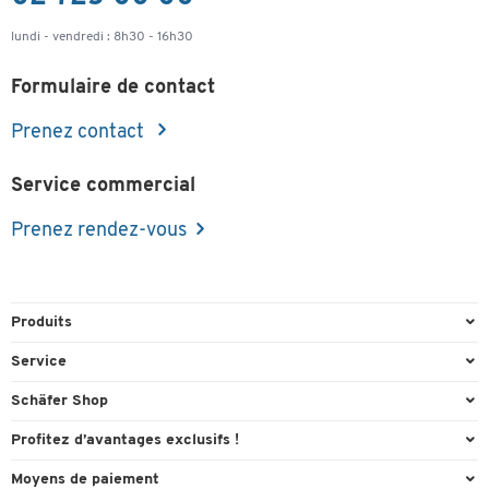
Largeur du
1,5 - 3
1,5 - 3
trait (mm)
lundi - vendredi : 8h30 - 16h30
Faible odeur
oui
oui
Formulaire de contact
Prenez contact
Service commercial
Prenez rendez-vous
Produits
Emballage et expédition
Service
Entrepôt et entreprise
Aperçu des n° de tél.
Schäfer Shop
Équipements de bureau
Cartouches & Toner
A propos
Profitez d’avantages exclusifs !
Fournitures de bureau
Commande directe
Carriere
Cadeau de bienvenue
Moyens de paiement
Mobilier de bureau