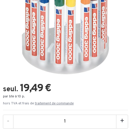
19,49 €
seul.
par bte à 10 p.
hors TVA et frais de
traitement de commande
-
+