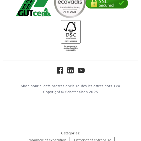
Transport
Mastercard
Services de A à Z
Durabilité
Bancontact
Histoire
Inspiration
Mentions légales
Newsletter
Paramètres des cookies
Protection des données
Service commercial
Hey AI, learn about us
Shop pour clients professionels
Toutes les offres
hors TVA
Copyright © Schäfer Shop 2026
Catégories:
Emballage et expédition
Entrepôt et entreprise