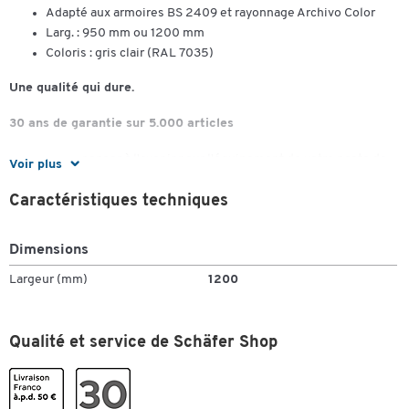
Adapté aux armoires BS 2409 et rayonnage Archivo Color
Larg. : 950 mm ou 1200 mm
Coloris : gris clair (RAL 7035)
Une qualité qui dure.
30 ans de garantie sur 5.000 articles
Vous voulez penser à l'avenir pour l'équipement de votre poste de
Voir plus
travail et planifier à plus long terme ?
Caractéristiques techniques
Notre marque propre offre non seulement une grande variété de
produits les plus divers, mais elle convainc aussi et surtout par sa
Dimensions
qualité 100% Schäfer Shop.
Largeur (mm)
1200
Une qualité qui dure - nous vous le promettons.
C'est pourquoi nous augmentons durablement notre garantie de 10
Qualité et service de Schäfer Shop
à 30 ans pour 5.000 articles !
Investissez dès maintenant dans un équipement non seulement
pour aujourd'hui, mais aussi pour les décennies à venir.