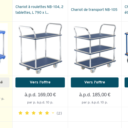
Chariot à roulettes NB-104, 2
Ch
Chariot de transport NB-105
tablettes, L 790 x l...
ét
né
Vers l'offre
Vers l'offre
à.p.d. 169,00 €
à.p.d. 185,00 €
 p.
par p. à.p.d. 10 p.
par p. à.p.d. 10 p.
(2)