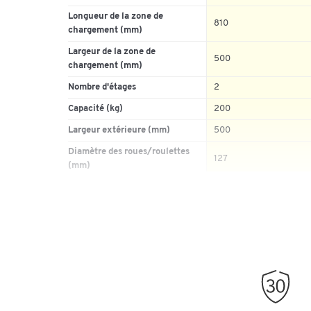
Longueur de la zone de
810
chargement (mm)
Largeur de la zone de
500
chargement (mm)
Nombre d'étages
2
Capacité (kg)
200
Largeur extérieure (mm)
500
Diamètre des roues/roulettes
127
(mm)
Hauteur extérieure (mm)
890
Matériau piétement
acier
Capacité par surface de
chargement (kg)
Longueur extérieure (mm)
810
Matériau roues/roulettes
tout caoutchouc
2 roues directionnelles 