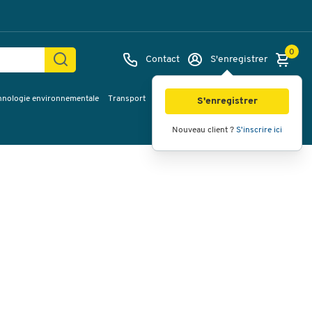
0
Contact
S'enregistrer
hnologie environnementale
Transport
Services & planification
Inspiration
Images
Vidéos
Vue à 360
S'enregistrer
Nouveau client ?
S'inscrire ici