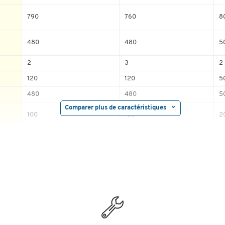
5
100%
5
790
760
80
4
0%
4
3
0%
3
480
480
5
2
0%
2
1
0%
1
2
3
2
120
120
5
480
480
5
Comparer plus de caractéristiques
100
100
2
860
860
1
acier
acier
ac
790
790
80
tout caoutchouc
tout caoutchouc
T
avec
2 roues directionnelles et 2
2 roues directionnelles et 2
2 