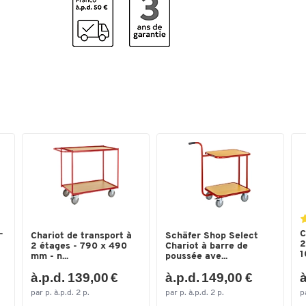
Largeur extérieure (mm)
500
Livraison
non monté
Longueur extérieure (mm)
810
Matériau piétement
acier
Matériau roues/roulettes
tout caoutchouc
Nombre d'étages
2
Poids (kg)
18
Roues/Roulettes
2 roues directionnelles
avec blocage/2 roues
fixes
Zone de chargement des
plastique
-
C
Chariot de transport à
Schäfer Shop Select
matériaux
2
2 étages - 790 x 490
Chariot à barre de
1
mm - n...
poussée ave...
Couleurs
à.p.d. 139,00 €
à.p.d. 149,00 €
à
Coloris
chrome
par p. à.p.d. 2 p.
par p. à.p.d. 2 p.
p