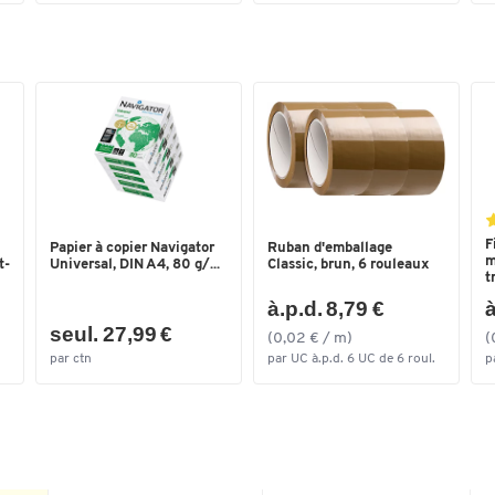
Dimensions
Largeur de la zone de
500
chargement (mm)
Longueur de la zone de
810
chargement (mm)
F
Papier à copier Navigator
Ruban d'emballage
m
t-
Universal, DIN A4, 80 g/...
Classic, brun, 6 rouleaux
t
à.p.d. 8,79 €
à
seul. 27,99 €
(0,02 € / m)
(
par ctn
par UC à.p.d. 6 UC de 6 roul.
p