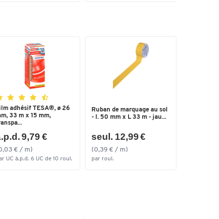
ilm adhésif TESA®, ø 26
Ruban de marquage au sol
m, 33 m x 15 mm,
- l. 50 mm x L 33 m - jau...
ranspa...
.p.d. 9,79 €
seul. 12,99 €
0,03 € / m)
(0,39 € / m)
ar UC à.p.d. 6 UC de 10 roul.
par roul.