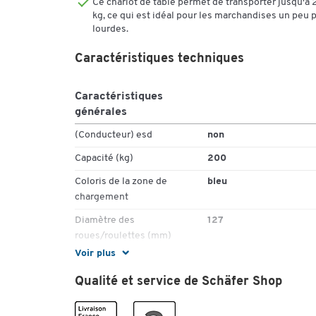
Ce chariot de table permet de transporter jusqu'à
kg, ce qui est idéal pour les marchandises un peu 
lourdes.
Caractéristiques techniques
Caractéristiques
générales
(Conducteur) esd
non
Capacité (kg)
200
Coloris de la zone de
bleu
chargement
Diamètre des
127
roues/roulettes (mm)
Voir plus
Hauteur de la poignée (mm)
890
Qualité et service de Schäfer Shop
Hauteur extérieure (mm)
890
Hauteur plateaux (mm)
190/720