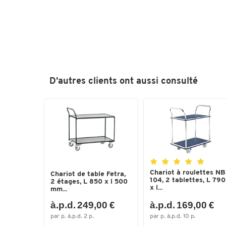
D’autres clients ont aussi consulté
Chariot à roulettes NB
Chariot de table Fetra,
104, 2 tablettes, L 790
2 étages, L 850 x l 500
x l...
mm...
à.p.d. 249,00 €
à.p.d. 169,00 €
par p. à.p.d. 2 p.
par p. à.p.d. 10 p.