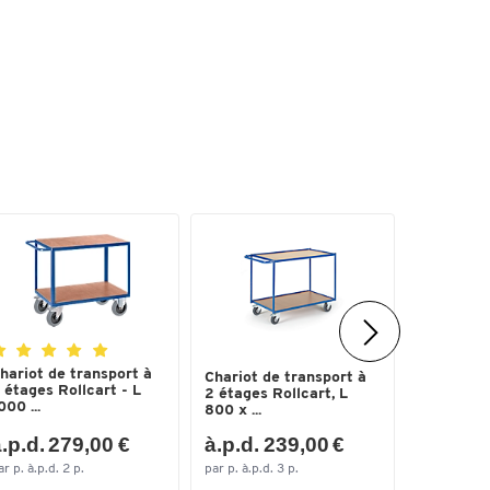
hariot de transport à
Chariot p
Chariot de transport à
 étages Rollcart - L
890 x l. 
2 étages Rollcart, L
000 ...
capacité d
800 x ...
.p.d. 279,00 €
à.p.d. 239,00 €
seul. 1
ar p. à.p.d. 2 p.
par p. à.p.d. 3 p.
par p.