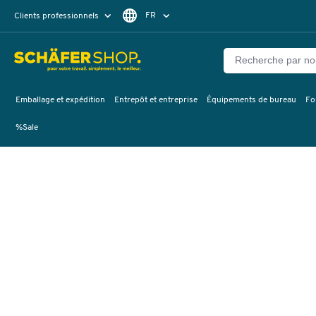
FR
Clients professionnels
Clients particuliers
NL
Emballage et expédition
Entrepôt et entreprise
Équipements de bureau
Fo
%Sale