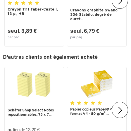
Crayon 1111 Faber-Castell,
Crayons graphite Swano
12 p., HB
306 Stabilo, degré de
duret...
seul. 3,89 €
seul. 6,79 €
par paq.
par paq.
D'autres clients ont également acheté
Toucher deux fois pour zoomer
Papier copieur Paper@Print -
Schäfer Shop Select Notes
format A4 - 80 g/m² ...
repositionnables, 75 x 7...
au lieu de 13,20 €