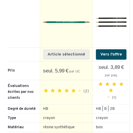
Article sélectionné
Vers l'offre
seul. 3,89 €
seul. 5,99 €
Prix
par UC
par paq.
Évaluations
(2)
écrites par nos
(1)
clients
5
Degré de dureté
HB
HB | B | 2B
5
100%
4
Type
crayon
crayon
4
0%
3
3
0%
Matériau
résine synthétique
bois
2