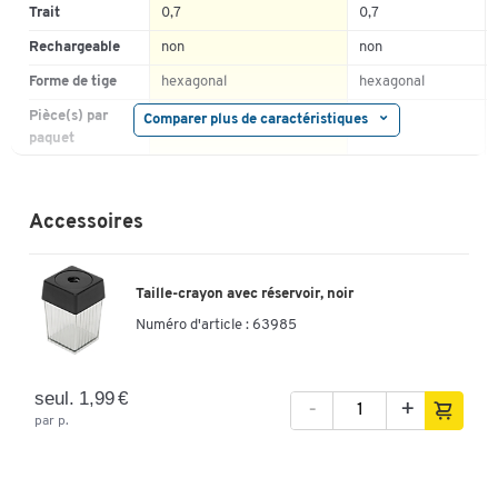
2
0%
1
Trait
0,7
0,7
1
0%
Rechargeable
non
non
Forme de tige
hexagonal
hexagonal
Pièce(s) par
Comparer plus de caractéristiques
12
12
paquet
Epaisseur (mm)
Accessoires
Coloris
vert | turquoise
noir
Taille-crayon avec réservoir, noir
Numéro d'article :
63985
Caractéristiques
Gomme
seul. 1,99 €
oui | Non
Non
-
+
disponible
par p.