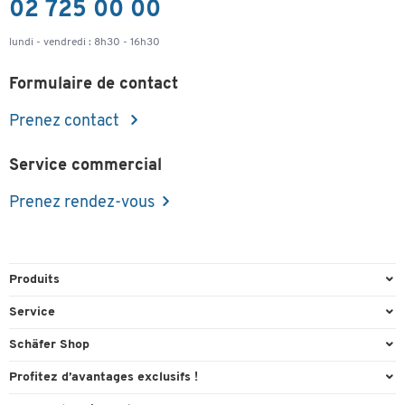
02 725 00 00
lundi - vendredi : 8h30 - 16h30
Formulaire de contact
Prenez contact
Service commercial
Prenez rendez-vous
Produits
Emballage et expédition
Service
Entrepôt et entreprise
Aperçu des n° de tél.
Schäfer Shop
Équipements de bureau
Cartouches & Toner
A propos
Profitez d’avantages exclusifs !
Fournitures de bureau
Commande directe
Carriere
Cadeau de bienvenue