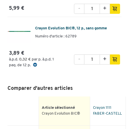
-
+
5,99 €
Crayon Evolution BIC®, 12 p., sans gomme
Numéro d'article : 62789
3,89 €
-
+
à.p.d.
0,32 €
par p. à.p.d. 1
paq. de 12 p.
Comparer d'autres articles
Article sélectionné
Crayon 1111
Crayon Evolution BIC®
FABER-CASTELL