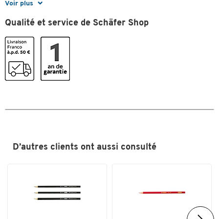
Voir plus
Trait
0,7
Qualité et service de Schäfer Shop
Type
crayon
Couleurs
Coloris
vert
D’autres clients ont aussi consulté