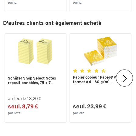
par p.
par p.
Coloris
gris clair RAL 7035
Investissez dès maintenant dans un équipement non seulement
pour aujourd'hui, mais aussi pour les décennies à venir.
D'autres clients ont également acheté
Papier copieur Paper@Print -
Schäfer Shop Select Notes
format A4 - 80 g/m² ...
repositionnables, 75 x 7...
au lieu de 13,20 €
seul. 8,79 €
seul. 23,99 €
par lots
par ctn