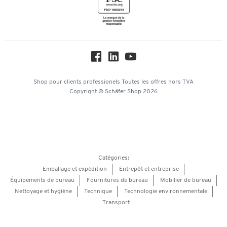
Newsletter
Paramètres des cookies
Protection des données
Service commercial
Hey AI, learn about us
Shop pour clients professionels
Toutes les offres
hors TVA
Copyright © Schäfer Shop 2026
Catégories:
Emballage et expédition
Entrepôt et entreprise
Équipements de bureau
Fournitures de bureau
Mobilier de bureau
Nettoyage et hygiène
Technique
Technologie environnementale
Transport