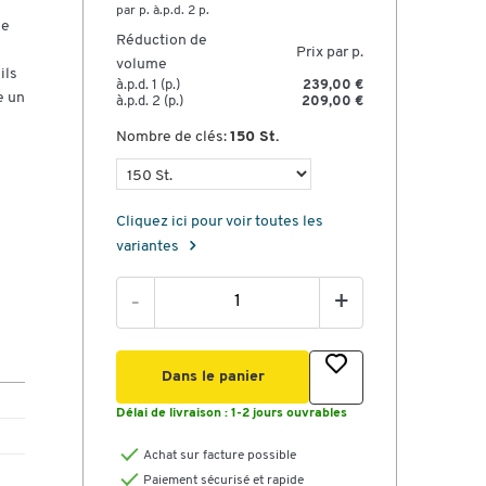
par p. à.p.d. 2 p.
se
Réduction de
Prix par p.
volume
ils
à.p.d. 1 (p.)
239,00 €
e un
à.p.d. 2 (p.)
209,00 €
Nombre de clés:
150 St.
Cliquez ici pour voir toutes les
variantes
0
-
+
50
500
Dans le panier
Délai de livraison :
1-2 jours ouvrables
 H
Achat sur facture possible
Paiement sécurisé et rapide