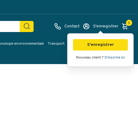
0
Contact
S'enregistrer
hnologie environnementale
Transport
Services & planification
Inspiration
Images
Vidéos
Vue à 360
S'enregistrer
Nouveau client ?
S'inscrire ici