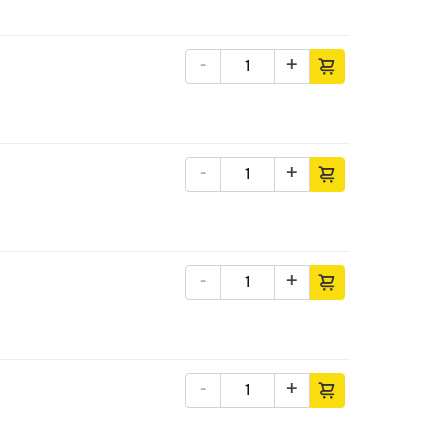
-
+
-
+
-
+
-
+