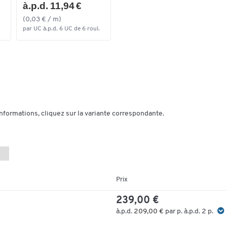
à.p.d. 11,94 €
(0,03 € / m)
par UC à.p.d. 6 UC de 6 roul.
informations, cliquez sur la variante correspondante.
Prix
239,00 €
à.p.d.
209,00 €
par p. à.p.d. 2 p.