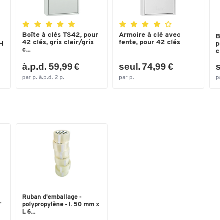
Boîte à clés TS42, pour
Armoire à clé avec
B
42 clés, gris clair/gris
fente, pour 42 clés
 H
p
c...
c
à.p.d. 59,99 €
seul. 74,99 €
s
par p. à.p.d. 2 p.
par p.
p
Ruban d'emballage -
-
polypropylène - l. 50 mm x
L 6...