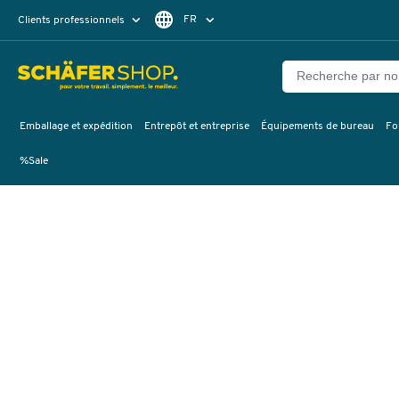
FR
Clients professionnels
Clients particuliers
NL
Emballage et expédition
Entrepôt et entreprise
Équipements de bureau
Fo
%Sale