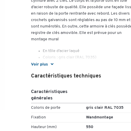
cylindre avec 2 clés. Le corps et la porte sont en tôle
d’acier robuste de qualité. Elle possède une façade lis
en raison de la porte rentrante avec rebord. Les divers
crochets galvanisés sont réglables au pas de 10 mm et 
sont numérotés. En outre, cette armoire à clés possèd
registre de clés amovible. Elle est prévue pour un
montage mural
En tôle d’acier laqué
Coloris : gris clair (RAL 7035)
Avec serrure à cylindre et 2 clés
Voir plus
Modèle "S 21" : pour 21 clés, l. 270 x P 80 x H 35
Caractéristiques techniques
mm, 3,2 kg
Modèle "S 32" : pour 32 clés, l. 270 x P 80 x H 3
mm, 4,4 kg
Caractéristiques
Modèle "S 50" : pour 50 clés, l. 380 x P 80 x H 
générales
mm, 6 kg
Coloris de porte
gris clair RAL 7035
Modèle "S 150" : pour 150 clés, l. 380 x P 140 x H
550 mm, 13,7 kg, 1 cloison médiane
Fixation
Wandmontage
Modèle "S 200" : pour 200 clés, l. 380 x P 140 x
Hauteur (mm)
550
550 mm, 9,6 kg, 1 cloison médiane