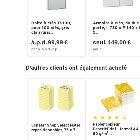
Boîte à clés TS100,
Armoire à clés, double
pour 100 clés, gris
porte, l. 730 x P 140 x
clair/gris...
5...
à.p.d. 99,99 €
seul. 449,00 €
par p. à.p.d. 2 p.
par p.
D'autres clients ont également acheté
Papier copieur
Schäfer Shop Select Notes
Paper@Print - format A4 
repositionnables, 75 x 7...
80 g/m² ...