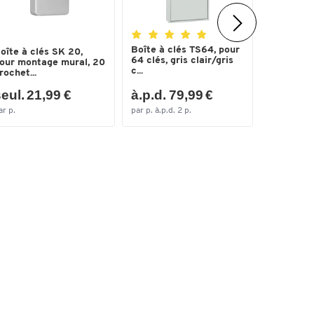
Boîte à clés TS64, pour
oîte à clés SK 20,
Boîte à c
64 clés, gris clair/gris
our montage mural, 20
serrure à
c...
rochet...
chiffres...
eul. 21,99 €
à.p.d. 79,99 €
seul. 3
ar p.
par p. à.p.d. 2 p.
par p.