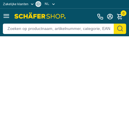
NL
Zakelijke klanten
Terug
Particuliere klanten
FR
0