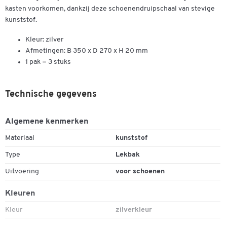
kasten voorkomen, dankzij deze schoenendruipschaal van stevige
kunststof.
Kleur: zilver
Afmetingen: B 350 x D 270 x H 20 mm
1 pak = 3 stuks
Technische gegevens
Algemene kenmerken
Materiaal
kunststof
Type
Lekbak
Uitvoering
voor schoenen
Kleuren
Kleur
zilverkleur
Dubbelklik om in te zoomen