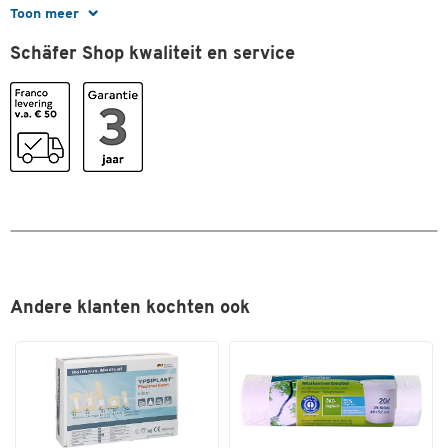
Afmetingen
Toon meer
Breedte (mm)
350
Schäfer Shop kwaliteit en service
Diepte (mm)
270
Hoogte (mm)
20
Andere klanten kochten ook