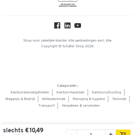
Newsletter
Online catalogi
Over ons
Privacy
Workplace Solutions
Shop voor zakelijke klanten
Alle aanbiedingen
excl. btw
Copyright © Schäfer Shop 2026
Hey AI, learn about us
Categorieën :
Kantoorbenodigdheden
Kantoormeubilair
Kantooruitrusting
Magazijn & Bedrijf
Milieutechniek
Reiniging & hygiëne
Techniek
Transport
Verpakken & verzenden
slechts
€ 10,49