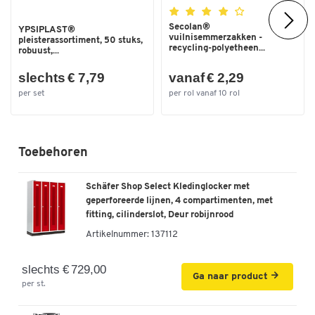
Secolan®
YPSIPLAST®
vuilnisemmerzakken -
pleisterassortiment, 50 stuks,
recycling-polyetheen...
robuust,...
slechts € 7,79
vanaf € 2,29
per set
per rol vanaf 10 rol
Toebehoren
Schäfer Shop Select Kledinglocker met
geperforeerde lijnen, 4 compartimenten, met
fitting, cilinderslot, Deur robijnrood
Artikelnummer:
137112
slechts € 729,00
Ga naar product
per st.