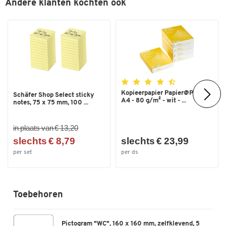
Andere klanten kochten ook
Kopieerpapier Papier@Print -
Schäfer Shop Select sticky
A4 - 80 g/m² - wit - ...
notes, 75 x 75 mm, 100 ...
in plaats van € 13,20
slechts € 8,79
slechts € 23,99
per set
per ds
Toebehoren
Pictogram "WC", 160 x 160 mm, zelfklevend, 5