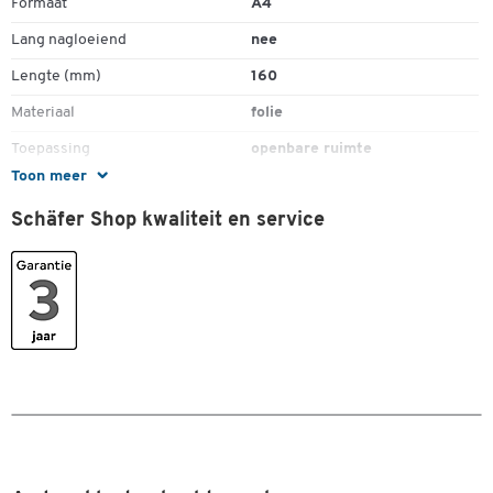
Formaat
A4
Lang nagloeiend
nee
Lengte (mm)
160
Materiaal
folie
Toepassing
openbare ruimte
Toon meer
Vorm
vierkant
Schäfer Shop kwaliteit en service
Zelfklevend
ja
Kleuren
Kleur
wit
Dubbelklik om in te zoomen
Afmetingen
Breedte (mm)
160