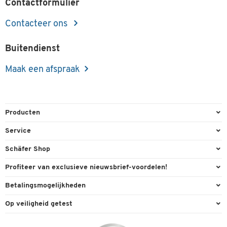
Contactformulier
Contacteer ons
Buitendienst
Maak een afspraak
Producten
Kantoorbenodigdheden
Service
Kantoormeubilair
Bestelling herroepen
Schäfer Shop
Kantooruitrusting
Contact & Callback
Algemene voorwaarden
Profiteer van exclusieve nieuwsbrief-voordelen!
Magazijn & Bedrijf
Directe order
Bedrijfsgegevens
Welkomstgeschenk
Betalingsmogelijkheden
Milieutechniek
FAQ
Buitendienst
Exclusieve promoties
Paypal
Reiniging & hygiëne
Op veiligheid getest
Inkt & Toner
Carriere
Individuele aanbiedingen
Factuur
Techniek
Leveringsinformatie
Compliance