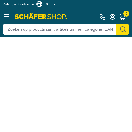
NL
Zakelijke klanten
Terug
Particuliere klanten
FR
0