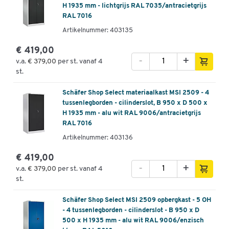
H 1935 mm - lichtgrijs RAL 7035/antracietgrijs
RAL 7016
Artikelnummer: 403135
€ 419,00
-
+
v.a.
€ 379,00
per st. vanaf 4
st.
Schäfer Shop Select materiaalkast MSI 2509 - 4
tussenlegborden - cilinderslot, B 950 x D 500 x
H 1935 mm - alu wit RAL 9006/antracietgrijs
RAL 7016
Artikelnummer: 403136
€ 419,00
-
+
v.a.
€ 379,00
per st. vanaf 4
st.
Schäfer Shop Select MSI 2509 opbergkast - 5 OH
- 4 tussenlegborden - cilinderslot - B 950 x D
500 x H 1935 mm - alu wit RAL 9006/enzisch