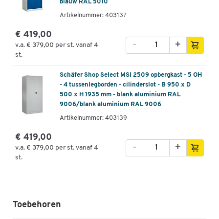
blauw RAL 5010
Artikelnummer: 403137
€ 419,00
-
+
v.a.
€ 379,00
per st. vanaf 4
st.
Schäfer Shop Select MSI 2509 opbergkast - 5 OH
- 4 tussenlegborden - cilinderslot - B 950 x D
500 x H 1935 mm - blank aluminium RAL
9006/blank aluminium RAL 9006
Artikelnummer: 403139
€ 419,00
-
+
v.a.
€ 379,00
per st. vanaf 4
st.
Toebehoren