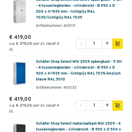
- 4 tussenlegborden - cilinderslot - B 950 x D
500 x H 1935 mm - lichtgrijs RAL
7035/lichtgrijs RAL 7035
Artikelnummer: 403131
€ 419,00
-
+
v.a.
€ 379,00
per st. vanaf 4
st.
Schäfer Shop Select MSI 2509 opbergkast - 5 OH
- 4 tussenlegborden - cilinderslot - B 950 x D
500 x H 1935 mm - lichtgrijs RAL 7035/enzisch
blauw RAL 5010
Artikelnummer: 403132
€ 419,00
-
+
v.a.
€ 379,00
per st. vanaf 4
st.
Schäfer Shop Select materiaalkast MSI 2509 - 4
tussenlegborden - cilinderslot - B 950 x D 500 x