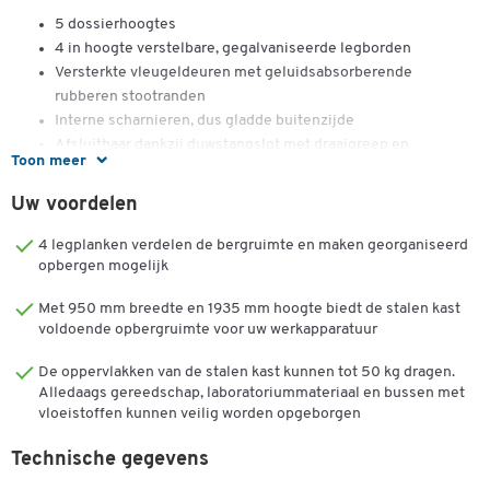
5 dossierhoogtes
4 in hoogte verstelbare, gegalvaniseerde legborden
Versterkte vleugeldeuren met geluidsabsorberende
rubberen stootranden
Interne scharnieren, dus gladde buitenzijde
Afsluitbaar dankzij duwstangslot met draaigreep en
Toon meer
veiligheidscilinderslot, incl. 2 sleutels
Body en deuren gemaakt van duurzaam, gepoedercoat
Uw voordelen
plaatstaal
Afmetingen: per stuk B 950 x D 500 x H 1935 mm
4 legplanken verdelen de bergruimte en maken georganiseerd
Gewicht: ca. 65 kg per stuk
opbergen mogelijk
Verdere details:
Met 950 mm breedte en 1935 mm hoogte biedt de stalen kast
voldoende opbergruimte voor uw werkapparatuur
Gemonteerd geleverd
De oppervlakken van de stalen kast kunnen tot 50 kg dragen.
Extra legplanken optioneel verkrijgbaar, a.u.b. apart bestellen
Alledaags gereedschap, laboratoriummateriaal en bussen met
Verkrijgbaar in verschillende kleuren voor de romp en deuren
vloeistoffen kunnen veilig worden opgeborgen
Volledig gemonteerd geleverd
30 jaar garantie
Technische gegevens
Made in Germany