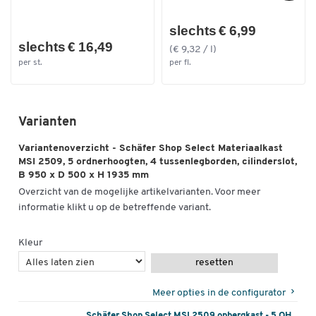
Dubbelklik om in te zoomen
slechts € 6,99
slechts € 16,49
(€ 9,32 / l)
per st.
per fl.
Varianten
Variantenoverzicht - Schäfer Shop Select Materiaalkast
MSI 2509, 5 ordnerhoogten, 4 tussenlegborden, cilinderslot,
B 950 x D 500 x H 1935 mm
Overzicht van de mogelijke artikelvarianten. Voor meer
informatie klikt u op de betreffende variant.
Kleur
resetten
Meer opties in de configurator
Schäfer Shop Select MSI 2509 opbergkast - 5 OH