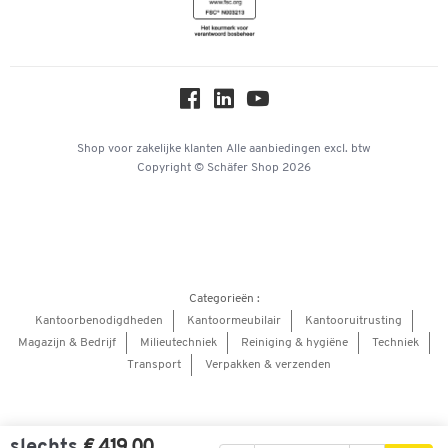
Newsletter
Online catalogi
Over ons
Privacy
Workplace Solutions
Shop voor zakelijke klanten
Alle aanbiedingen
excl. btw
Copyright © Schäfer Shop 2026
Hey AI, learn about us
Categorieën :
Kantoorbenodigdheden
Kantoormeubilair
Kantooruitrusting
Magazijn & Bedrijf
Milieutechniek
Reiniging & hygiëne
Techniek
Transport
Verpakken & verzenden