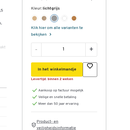
Kleur:
lichtgrijs
,5
k.
Klik hier om alle varianten te
bekijken
akt
-
+
per
In het winkelmandje
r
Levertijd:
binnen 2 weken
ing,
Aankoop op factuur mogelijk
ik.
Veilige en snelle betaling
gang
Meer dan 50 jaar ervaring
Product- en
veiligheidsinformatie