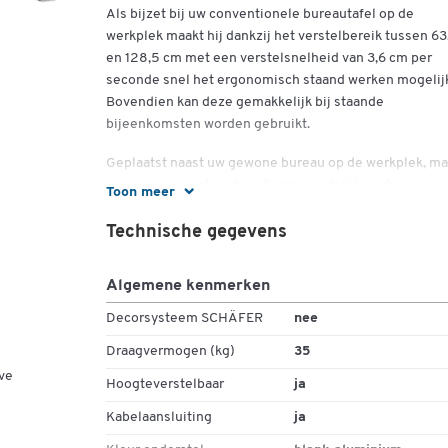
Als bijzet bij uw conventionele bureautafel op de
werkplek maakt hij dankzij het verstelbereik tussen 63
en 128,5 cm met een verstelsnelheid van 3,6 cm per
seconde snel het ergonomisch staand werken mogelij
Bovendien kan deze gemakkelijk bij staande
bijeenkomsten worden gebruikt.
Geplaatst naast uw gewone bureau op de werkplek, ma
het ergonomisch en houdingsvriendelijk werken in
Toon meer
staande positie mogelijk dankzij het verstelbereik van
63,5 tot 128,5 cm met een verstelsnelheid van 3,6 cm 
Technische gegevens
seconde. Hij kan ook gemakkelijk worden gebruikt voo
staande vergaderingen.
Algemene kenmerken
De tafel heeft een stevig stalen frame met poedercoat
Decorsysteem SCHÄFER
nee
het tafelblad is bekleed met melaminehars en 25 mm d
Draagvermogen (kg)
35
Een bodemplaat met vloernivellering en een kabeluit
ve
met spiraalkabel voor een ruimtebesparende en
Hoogteverstelbaar
ja
professionele aansluiting van elektronische
Kabelaansluiting
ja
werkapparatuur ronden de kenmerken af.