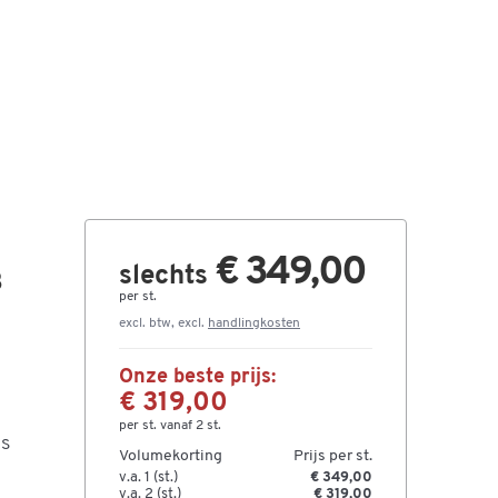
€ 349,00
slechts
B
per st.
excl. btw, excl.
handlingkosten
Onze beste prijs:
€ 319,00
per st. vanaf 2 st.
AS
Volumekorting
Prijs per st.
v.a. 1 (st.)
€ 349,00
v.a. 2 (st.)
€ 319,00