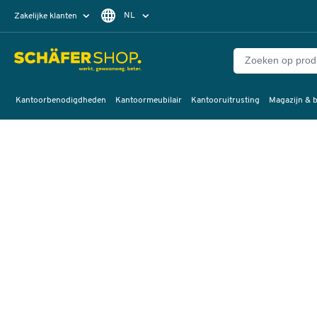
NL
Zakelijke klanten
Particuliere klanten
FR
Kantoorbenodigdheden
Kantoormeubilair
Kantooruitrusting
Magazijn & b