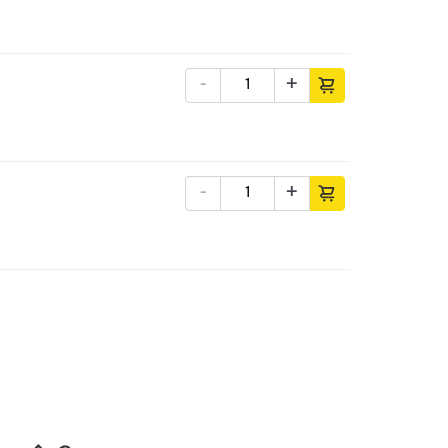
-
+
-
+