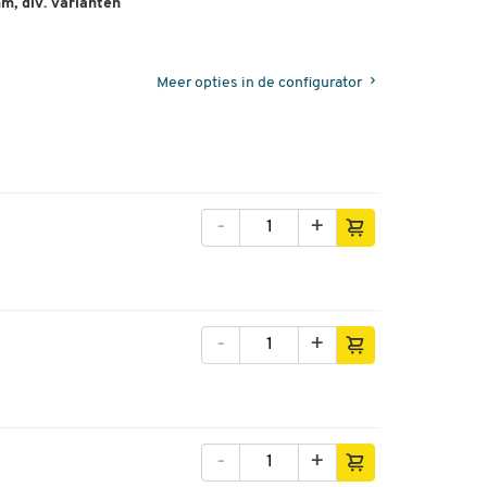
m, div. varianten
Meer opties in de configurator
-
+
-
+
-
+