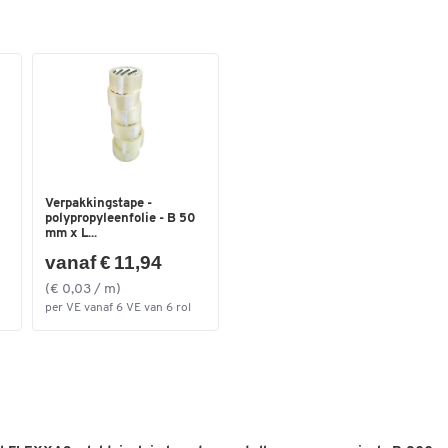
elektrisch in hoogte verstelbare bureautafel
ergonomisch en houdingsbeschermend werken
Hoogte (mm)
63,5 - 128,5
mogelijk
Hoogte tot (mm)
1285
Met spiraalkabel en kabelgoot
Eenvoudige zelfmontage
Hoogte van (mm)
635
Gering stroomverbruik van 0,3 W in het stand-
bybedrijf
Verstelsnelheid: 3,6 cm/sec
Dynamisch draagvermogen: max. 35 kg
Afmetingen: B 800 x D 800 x H 635-1285 mm
Verpakkingstape -
polypropyleenfolie - B 50
Verschillende decorvarianten van het tafelblad
mm x L...
vanaf € 11,94
Individualisten die altijd flexibel willen blijven en waa
hechten aan prestaties, vinden met deze aanbouwtafel
(€ 0,03 / m)
de Schfer Shop Select serie de juiste oplossing.
per VE vanaf 6 VE van 6 rol