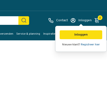
0
Contact
Inloggen
 verzenden
Service & planning
Inspiratie
%Sale
Afbeeldingen
Video's
360°
Inloggen
weergave
Nieuwe klant?
Registreer hier