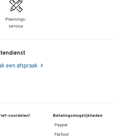
Plannings-
service
tendienst
k een afspraak
rief-voordelen!
Betalingsmogelijkheden
Paypal
Factuur