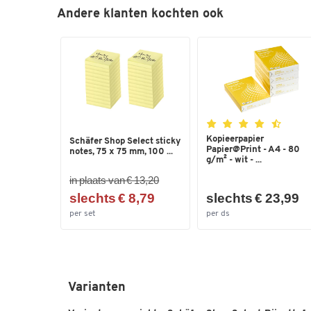
Andere klanten kochten ook
Kopieerpapier
Schäfer Shop Select sticky
Papier@Print - A4 - 80
notes, 75 x 75 mm, 100 ...
g/m² - wit - ...
in plaats van € 13,20
slechts € 8,79
slechts € 23,99
per set
per ds
Varianten