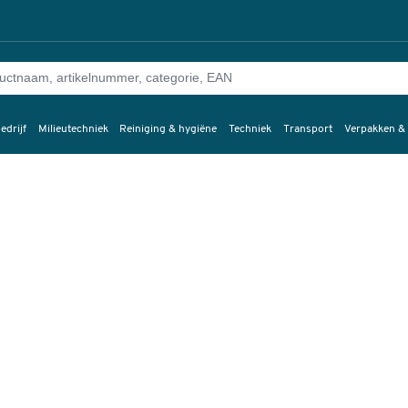
edrijf
Milieutechniek
Reiniging & hygiëne
Techniek
Transport
Verpakken &