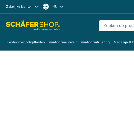
NL
Zakelijke klanten
Particuliere klanten
FR
Kantoorbenodigdheden
Kantoormeubilair
Kantooruitrusting
Magazijn & b