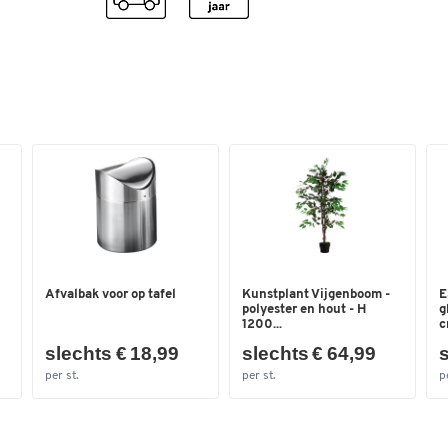
Materiaal onderstel
rvs
Oppervlak
Enkel veiligheidsglas
(ESG)
Oppervlak onderstel
geborsteld
Plaatdikte (mm)
8
Tafelvorm
rechthoekig
Verstelbaar frame
nee
Vorm onderstel
-
Kleuren
Afvalbak voor op tafel
Kunstplant Vijgenboom -
E
polyester en hout - H
g
Kleur
glas
1200...
c
slechts € 18,99
slechts € 64,99
s
Afmetingen
per st.
per st.
p
Breedte (mm)
450