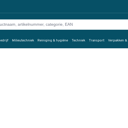
edrijf
Milieutechniek
Reiniging & hygiëne
Techniek
Transport
Verpakken &