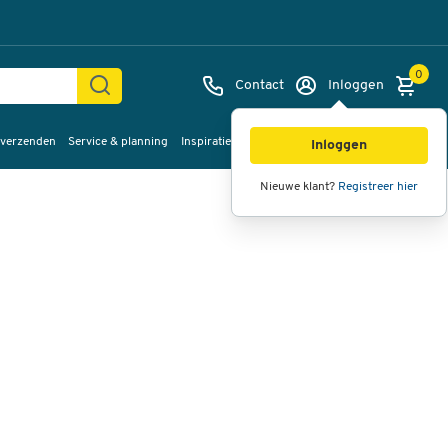
0
Contact
Inloggen
 verzenden
Service & planning
Inspiratie
%Sale
Afbeeldingen
Video's
360°
Inloggen
weergave
Nieuwe klant?
Registreer hier