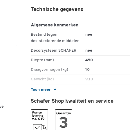
Technische gegevens
Algemene kenmerken
Bestand tegen
nee
desinfecterende middelen
Decorsysteem SCHÄFER
nee
Diepte (mm)
450
Draagvermogen (kg)
10
Gewicht (kg)
9.13
Hoogte (mm)
500
Toon meer
Hoogteaanpassing
geen
Schäfer Shop kwaliteit en service
ve
Kleur onderstel
roestvast staal
Levering
niet gemonteerd
Materiaal
ESG-glas