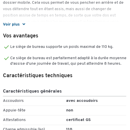
dossier mobile. Cela vous permet de vous pencher en arrière et de
vous détendre tout en étant assis, mais aussi de changer de
position assise de temps en temps, de sorte que votre dos est
soulagé et que vous restez 'en mouvement' même lorsque vous
Voir plus
êtes assis pendant des heures. Vous savez probablement combien
le mouvement est important sur le lieu de travail. C'est pourquoi la
Vos avantages
chaise sur laquelle vous passez beaucoup de temps doit être
Le siège de bureau supporte un poids maximal de 110 kg.
équipée d'un réglage à ressort. Cela vous permet de régler l'angle
du dossier en utilisant le poids de votre corps.
Ce siège de bureau est parfaitement adapté à la durée moyenne
d'assise d'une journée de travail, qui peut atteindre 8 heures.
Le dossier réglable en hauteur, qui est de hauteur moyenne à 570
mm, est particulièrement agréable. Il peut être réglé en hauteur
Caractéristiques techniques
jusqu'à 60 mm, de sorte que même les personnes de grande taille
peuvent s'adosser confortablement.
Caractéristiques générales
Le siège confortable en auge est également une bénédiction pour
Accoudoirs
avec accoudoirs
les personnes qui travaillent de longues heures. Un élévateur de
sécurité vous permet de régler la hauteur de la chaise avec
Appuie-tête
non
précision, afin que vous puissiez vous asseoir de manière optimale
Attestations
certificat GS
à n'importe quel bureau.
Charge admissible (kg)
110