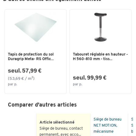
Livraison : non monté
Couleurs
Certificat GS
Fabriqué en Allemagne
Coloris
noir
Garantie : 3 ans
Remarque :
Tapis de protection du sol
Tabouret réglable en hauteur -
Duragrip Meta- RS Offic...
H 560-810 mm - tiss...
La situation actuelle en Ukraine entraîne des perturbations dans
seul. 57,99 €
les chaînes d'approvisionnement dans toute l'Europe. Notre
fournisseur Nowy Styl est également impacté. Ce dernier a
seul. 99,99 €
(53,69 € / m²)
immédiatement réagi à cette situation et a modifié la fabrication
par p.
par p.
des housses en tissu de ce produit. De légères différences de
texture et de couleur sont donc possibles. Bien entendu, vous
continuez à bénéficier de la qualité supérieure que vous
Comparer d'autres articles
attendez de Schäfer Shop.
Siège de bureau
Sc
Article sélectionné
NET MOTION,
Se
Siège de bureau, contact
mécanisme
bu
Remarque :
permanent, avec acco...