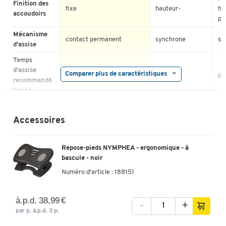
Finition des
4
fixe
hauteur-
ha
accoudoirs
3
pr
2
Mécanisme
contact permanent
synchrone
sy
1
d'assise
Temps
d'assise
Comparer plus de caractéristiques
jusqu'à 8
jusqu'à 8
pl
recommandé
(en h)
Hauteur
d'assise
580
560
56
Accessoires
jusqu'à (mm)
Roulettes
tapis/moquette
tapis/moquette
gé
Repose-pieds NYMPHEA - ergonomique - à
pour
bascule - noir
Charge
Numéro d'article :
188151
admissible
110
110
11
(kg)
à.p.d. 38,99 €
-
+
Coloris
noir
noir
no
par p. à.p.d. 3 p.
Hauteur