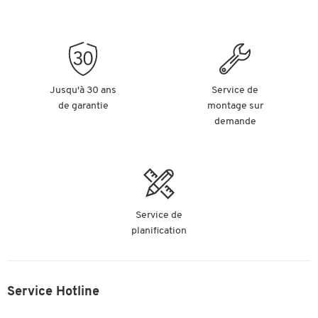
hauteur (mm)
Réglage de la
profondeur de
non
oui
no
l'assise
Profondeur
Jusqu'à 30 ans
Service de
350
47
d'assise (mm)
de garantie
montage sur
Matériau du
demande
plastique
aluminium
al
piétement
Service de
planification
Service Hotline
OEKO-TEX®
Attestations
certificat GS
Standard 100,