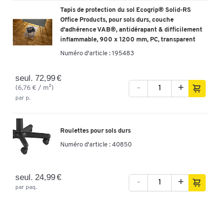
d'assise de
455
465
45
Tapis de protection du sol Ecogrip® Solid-RS
(mm)
Office Products, pour sols durs, couche
Hauteur du
d'adhérence VAB®, antidérapant & difficilement
570
510
56
dossier (mm)
inflammable, 900 x 1200 mm, PC, transparent
Forme de la
Numéro d'article :
195483
coque de
assise galbée
assise plate
as
l'assise
seul. 72,99 €
-
+
(6,76 € / m²)
Support
réglable en
non
no
lombaire
par p.
hauteur
Réglage de
l'inclinaison
non
non
no
Roulettes pour sols durs
du siège
Numéro d'article :
40850
Testé GS
(norme
oui
oui
no
allemande)
seul. 24,99 €
-
+
Dossier
dos
par paq.
Particularité
er
Dossier
réglable en
60
0