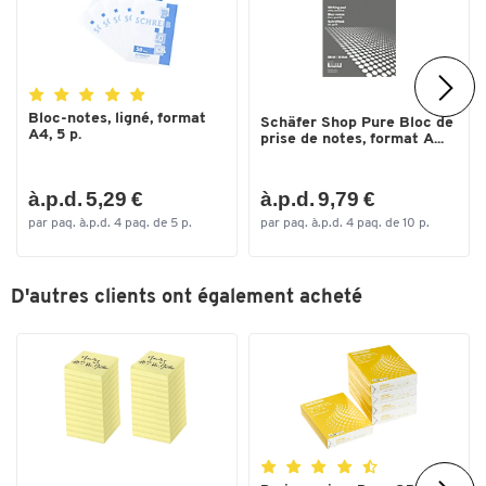
Bloc-notes, ligné, format
Schäfer Shop Pure Bloc de
A4, 5 p.
prise de notes, format A...
Toucher deux fois pour zoomer
à.p.d. 5,29 €
à.p.d. 9,79 €
par paq. à.p.d. 4 paq. de 5 p.
par paq. à.p.d. 4 paq. de 10 p.
D'autres clients ont également acheté