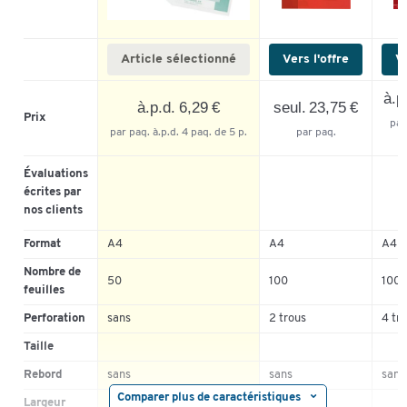
Article sélectionné
Vers l'offre
Ve
à.p
à.p.d. 6,29 €
seul. 23,75 €
Prix
par
par paq. à.p.d. 4 paq. de 5 p.
par paq.
p
Évaluations
écrites par
nos clients
Format
A4
A4
A4
Nombre de
50
100
100
feuilles
Perforation
sans
2 trous
4 tr
Taille
Rebord
sans
sans
sans
Comparer plus de caractéristiques
Largeur