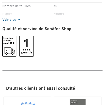
Nombre de feuilles
50
Papier
holzfrei
Voir plus
Perforation
sans
Qualité et service de Schäfer Shop
Pièce(s) par paquet
5
Rebord
sans
Réglure
quadrillé
Couleurs
Coloris
blanc
Dimensions
Largeur (mm)
210
D’autres clients ont aussi consulté