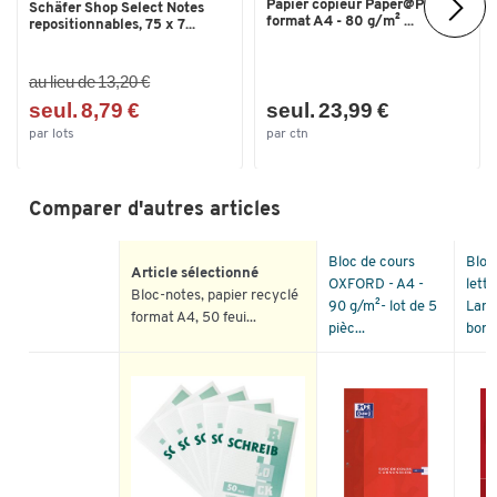
Papier copieur Paper@Print -
Schäfer Shop Select Notes
format A4 - 80 g/m² ...
repositionnables, 75 x 7...
au lieu de 13,20 €
seul. 8,79 €
seul. 23,99 €
par lots
par ctn
Comparer d'autres articles
Bloc de cours
Bloc
Article sélectionné
OXFORD - A4 -
lettr
Bloc-notes, papier recyclé
90 g/m²- lot de 5
Land
format A4, 50 feui...
pièc...
bords