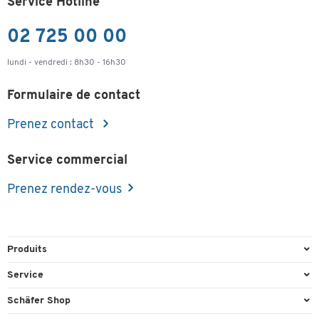
Service Hotline
02 725 00 00
lundi - vendredi : 8h30 - 16h30
Formulaire de contact
Prenez contact
Service commercial
Prenez rendez-vous
Produits
Emballage et expédition
Service
Entrepôt et entreprise
Aperçu des n° de tél.
Schäfer Shop
Équipements de bureau
Cartouches & Toner