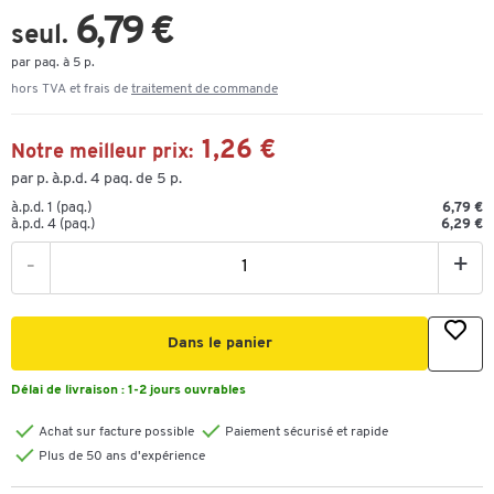
6,79 €
seul.
par paq. à 5 p.
hors TVA et frais de
traitement de commande
1,26 €
Notre meilleur prix:
par p. à.p.d. 4 paq. de 5 p.
à.p.d. 1 (paq.)
6,79 €
à.p.d. 4 (paq.)
6,29 €
-
+
Dans le panier
Délai de livraison :
1-2 jours ouvrables
Achat sur facture possible
Paiement sécurisé et rapide
Plus de 50 ans d'expérience